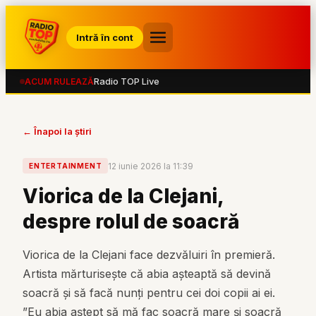
Intră în cont
Radio TOP Live
ACUM RULEAZĂ
← Înapoi la știri
12 iunie 2026 la 11:39
ENTERTAINMENT
Viorica de la Clejani,
despre rolul de soacră
Viorica de la Clejani face dezvăluiri în premieră.
Artista mărturisește că abia așteaptă să devină
soacră și să facă nunți pentru cei doi copii ai ei.
”Eu abia aștept să mă fac soacră mare și soacră