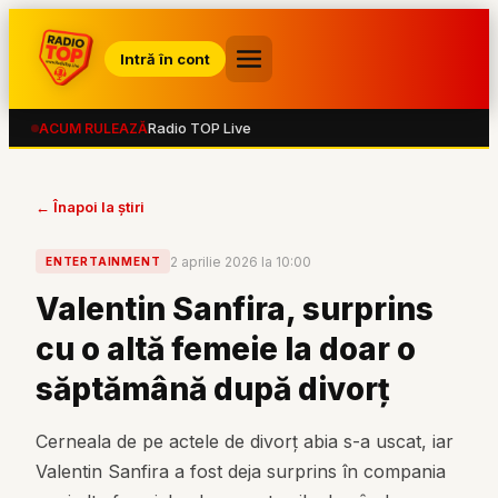
Intră în cont
Radio TOP Live
ACUM RULEAZĂ
← Înapoi la știri
2 aprilie 2026 la 10:00
ENTERTAINMENT
Valentin Sanfira, surprins
cu o altă femeie la doar o
săptămână după divorț
Cerneala de pe actele de divorț abia s-a uscat, iar
Valentin Sanfira a fost deja surprins în compania