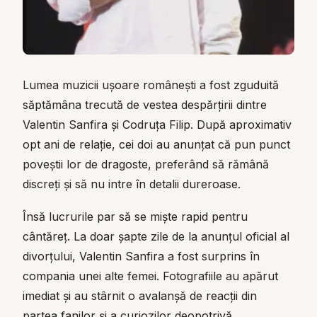
Lumea muzicii ușoare românești a fost zguduită
săptămâna trecută de vestea despărțirii dintre
Valentin Sanfira și Codruța Filip. După aproximativ
opt ani de relație, cei doi au anunțat că pun punct
poveștii lor de dragoste, preferând să rămână
discreți și să nu intre în detalii dureroase.
Însă lucrurile par să se miște rapid pentru
cântăreț. La doar șapte zile de la anunțul oficial al
divorțului, Valentin Sanfira a fost surprins în
compania unei alte femei. Fotografiile au apărut
imediat și au stârnit o avalanșă de reacții din
partea fanilor și a curiozilor deopotrivă.