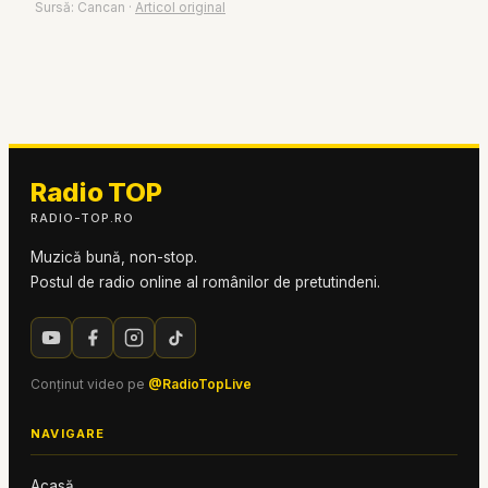
Sursă:
Cancan
·
Articol original
Radio TOP
RADIO-TOP.RO
Muzică bună, non-stop.
Postul de radio online al românilor de pretutindeni.
Conținut video pe
@RadioTopLive
NAVIGARE
Acasă