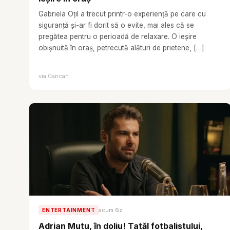
Gabriela Oțil a trecut printr-o experiență pe care cu
siguranță și-ar fi dorit să o evite, mai ales că se
pregătea pentru o perioadă de relaxare. O ieșire
obișnuită în oraș, petrecută alături de prietene, […]
via
Cancan
acum 6z
ENTERTAINMENT
Adrian Mutu, în doliu! Tatăl fotbalistului,