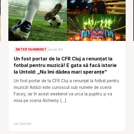
acum 8h
ENTERTAINMENT
Un fost portar de la CFR Cluj a renunțat la
fotbal pentru muzică! E gata să facă istorie
la Untold: „Nu îmi dădea mari speranțe”
Un fost portar de la CFR Cluj a renunțat la fotbal pentru
muzică! Astăzi este cunoscut sub numele de scenă
Facey, iar în acest weekend va urca la pupitru și va
mixa pe scena Alchemy […]
via
Cancan