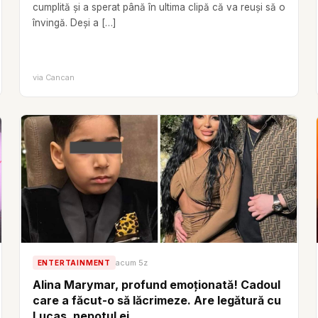
cumplită și a sperat până în ultima clipă că va reuși să o
învingă. Deși a […]
via
Cancan
acum 5z
ENTERTAINMENT
Alina Marymar, profund emoționată! Cadoul
care a făcut-o să lăcrimeze. Are legătură cu
Lucas, nepotul ei