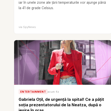
iar în unele zone ale țării temperaturile vor ajunge până
la 41 de grade Celsius.
via
SpyNews
acum 4z
ENTERTAINMENT
Gabriela Oțil, de urgență la spital! Ce a pățit
soția prezentatorului de la Neatza, după o
ieșire în oraș