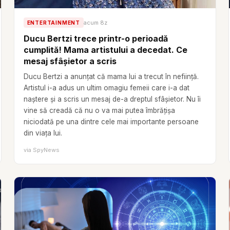
acum 8z
ENTERTAINMENT
Ducu Bertzi trece printr-o perioadă
cumplită! Mama artistului a decedat. Ce
mesaj sfâșietor a scris
Ducu Bertzi a anunțat că mama lui a trecut în neființă.
Artistul i-a adus un ultim omagiu femeii care i-a dat
naștere și a scris un mesaj de-a dreptul sfâșietor. Nu îi
vine să creadă că nu o va mai putea îmbrățișa
niciodată pe una dintre cele mai importante persoane
din viața lui.
via
SpyNews