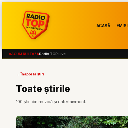
ACASĂ
EMISI
Radio TOP Live
ACUM RULEAZĂ
← Înapoi la știri
Toate știrile
100
știri din muzică și entertainment.