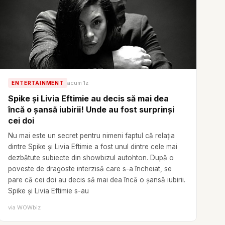
acum 1z
ENTERTAINMENT
Spike și Livia Eftimie au decis să mai dea
încă o șansă iubirii! Unde au fost surprinși
cei doi
Nu mai este un secret pentru nimeni faptul că relația
dintre Spike și Livia Eftimie a fost unul dintre cele mai
dezbătute subiecte din showbizul autohton. După o
poveste de dragoste interzisă care s-a încheiat, se
pare că cei doi au decis să mai dea încă o șansă iubirii.
Spike și Livia Eftimie s-au
via
WOWbiz