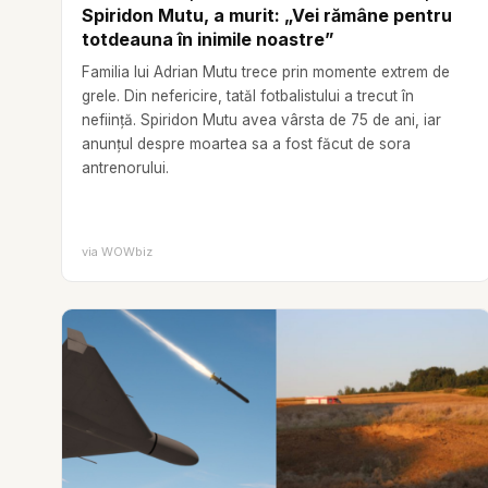
Spiridon Mutu, a murit: „Vei rămâne pentru
totdeauna în inimile noastre”
Familia lui Adrian Mutu trece prin momente extrem de
grele. Din nefericire, tatăl fotbalistului a trecut în
neființă. Spiridon Mutu avea vârsta de 75 de ani, iar
anunțul despre moartea sa a fost făcut de sora
antrenorului.
via
WOWbiz