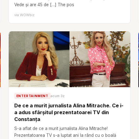
Vede și are 45 de […] The pos
via
WOWbiz
acum 3z
ENTERTAINMENT
De ce a murit jurnalista Alina Mitrache. Ce i-
a adus sfârșitul prezentatoarei TV din
Constanța
S-a aflat de ce a murit jurnalista Alina Mitrache!
Prezentatoarea TV s-a luptat ani la rând cu o boală