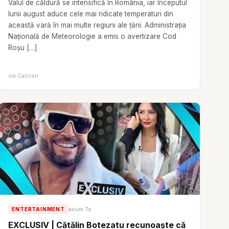
Valul de căldură se intensifică în România, iar începutul
lunii august aduce cele mai ridicate temperaturi din
această vară în mai multe regiuni ale țării. Administrația
Națională de Meteorologie a emis o avertizare Cod
Roșu […]
via
Cancan
acum 7z
ENTERTAINMENT
EXCLUSIV | Cătălin Botezatu recunoaște că