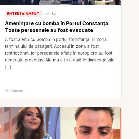
acum 8z
ENTERTAINMENT
Amenințare cu bomba în Portul Constanța.
Toate persoanele au fost evacuate
A fost alertă cu bombă în portul Constanța, în zona
terminalului de pasageri. Accesul în zonă a fost
restricționat, iar persoanele aflate în apropiere au fost
evacuate preventiv. Alarma a fost dată în dimineața zilei
[…]
via
Cancan