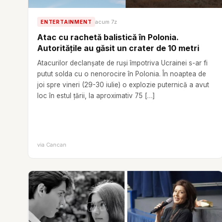
acum 7z
ENTERTAINMENT
Atac cu rachetă balistică în Polonia.
Autoritățile au găsit un crater de 10 metri
Atacurilor declanșate de ruși împotriva Ucrainei s-ar fi
putut solda cu o nenorocire în Polonia. În noaptea de
joi spre vineri (29-30 iulie) o explozie puternică a avut
loc în estul țării, la aproximativ 75 […]
via
Cancan