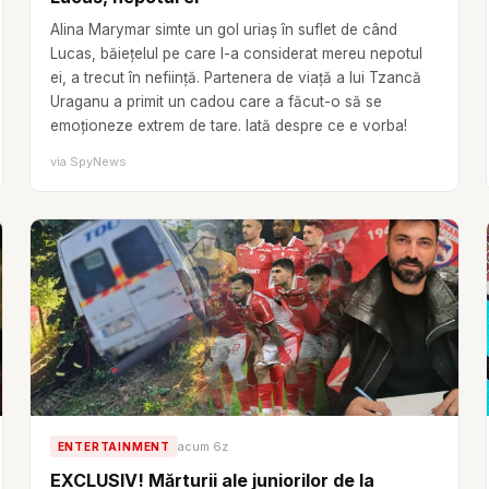
Alina Marymar simte un gol uriaș în suflet de când
Lucas, băiețelul pe care l-a considerat mereu nepotul
ei, a trecut în neființă. Partenera de viață a lui Tzancă
Uraganu a primit un cadou care a făcut-o să se
emoționeze extrem de tare. Iată despre ce e vorba!
via
SpyNews
acum 6z
ENTERTAINMENT
EXCLUSIV! Mărturii ale juniorilor de la