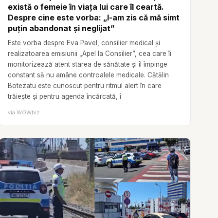
există o femeie în viața lui care îl ceartă.
Despre cine este vorba: „I-am zis că mă simt
puțin abandonat și neglijat”
Este vorba despre Eva Pavel, consilier medical și
realizatoarea emisiunii „Apel la Consilier”, cea care îi
monitorizează atent starea de sănătate și îl împinge
constant să nu amâne controalele medicale. Cătălin
Botezatu este cunoscut pentru ritmul alert în care
trăiește și pentru agenda încărcată, î
via
WOWbiz