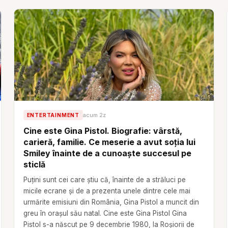
acum 2z
ENTERTAINMENT
Cine este Gina Pistol. Biografie: vârstă,
carieră, familie. Ce meserie a avut soția lui
Smiley înainte de a cunoaște succesul pe
sticlă
Puțini sunt cei care știu că, înainte de a străluci pe
micile ecrane și de a prezenta unele dintre cele mai
urmărite emisiuni din România, Gina Pistol a muncit din
greu în orașul său natal. Cine este Gina Pistol Gina
Pistol s-a născut pe 9 decembrie 1980, la Roșiorii de