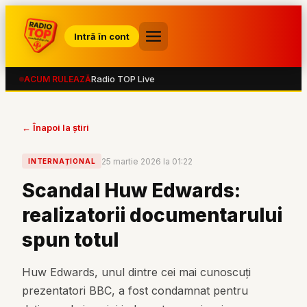
Intră în cont
Radio TOP Live
ACUM RULEAZĂ
← Înapoi la știri
25 martie 2026 la 01:22
INTERNAȚIONAL
Scandal Huw Edwards:
realizatorii documentarului
spun totul
Huw Edwards, unul dintre cei mai cunoscuți
prezentatori BBC, a fost condamnat pentru