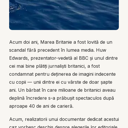
Acum doi ani, Marea Britanie a fost lovită de un
scandal fără precedent în lumea media. Huw
Edwards, prezentator-vedetă al BBC și unul dintre
cei mai bine plătiți jurnaliști britanici, a fost
condamnat pentru deținerea de imagini indecente
cu copii — unii dintre ei cu vârste de doar șapte
ani. Un bărbat în care milioane de britanici aveau
deplină încredere s-a prăbușit spectaculos după
aproape 40 de ani de carieră.
Acum, realizatorii unui documentar dedicat acestui
caz vorbesc deschis despre alegerile lor editoriale.