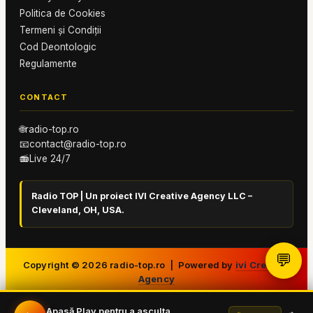
Politica de Cookies
Termeni și Condiții
Cod Deontologic
Regulamente
CONTACT
🌐
radio-top.ro
📧
contact@radio-top.ro
📻
Live 24/7
Radio TOP | Un proiect IVI Creative Agency LLC –
Cleveland, OH, USA.
💬
Copyright ©
2026
radio-top.ro | Powered by
ivi Creative
Agency
Apasă Play pentru a asculta