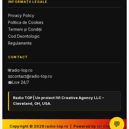
INFORMAȚII LEGALE
Privacy Policy
Politica de Cookies
Termeni și Condiții
Cod Deontologic
Regulamente
CONTACT
🌐
radio-top.ro
📧
contact@radio-top.ro
📻
Live 24/7
Radio TOP | Un proiect IVI Creative Agency LLC –
Cleveland, OH, USA.
💬
Copyright ©
2026
radio-top.ro | Powered by
ivi Creative