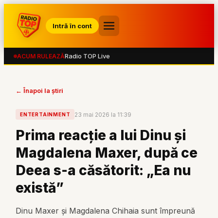
Intră în cont
Radio TOP Live
ACUM RULEAZĂ
← Înapoi la știri
23 mai 2026 la 11:39
ENTERTAINMENT
Prima reacție a lui Dinu și
Magdalena Maxer, după ce
Deea s-a căsătorit: „Ea nu
există”
Dinu Maxer și Magdalena Chihaia sunt împreună