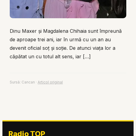
Dinu Maxer și Magdalena Chihaia sunt împreună
de aproape trei ani, iar în urmă cu un an au
devenit oficial soț și soție. De atunci viața lor a
căpătat un cu totul alt sens, iar […]
Sursă:
Cancan
·
Articol original
Radio TOP