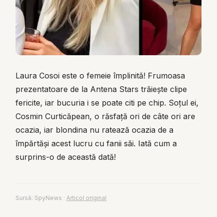
Laura Cosoi este o femeie împlinită! Frumoasa
prezentatoare de la Antena Stars trăiește clipe
fericite, iar bucuria i se poate citi pe chip. Soțul ei,
Cosmin Curticăpean, o răsfață ori de câte ori are
ocazia, iar blondina nu ratează ocazia de a
împărtăși acest lucru cu fanii săi. Iată cum a
surprins-o de această dată!
Sursă:
SpyNews
·
Articol original