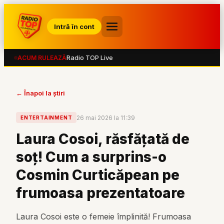
Intră în cont
Radio TOP Live
ACUM RULEAZĂ
← Înapoi la știri
26 mai 2026 la 11:39
ENTERTAINMENT
Laura Cosoi, răsfățată de
soț! Cum a surprins-o
Cosmin Curticăpean pe
frumoasa prezentatoare
Laura Cosoi este o femeie împlinită! Frumoasa