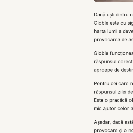
Dacă ești dintre 
Globle este cu sig
harta lumii a dev
provocarea de ast
Globle funcționeaz
răspunsul corect,
aproape de destin
Pentru cei care nu
răspunsul zilei de 
Este o practică o
mic ajutor celor af
Așadar, dacă astăz
provocare și o no