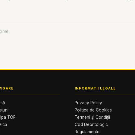
iginal
VIGARE
INFORMAȚII LEGALE
asă
Privacy Policy
siuni
Politica de Cookies
ipa TOP
Termeni și Condiții
zică
Cod Deontologic
i
Regulamente