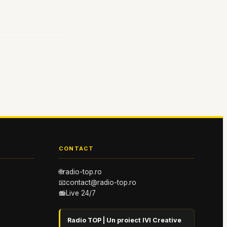
CONTACT
🌐
radio-top.ro
📧
contact@radio-top.ro
📻
Live 24/7
Radio TOP | Un proiect IVI Creative