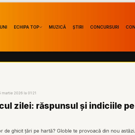
UNI
ECHIPA TOP
MUZICĂ
ȘTIRI
CONCURSURI
CON
5 martie 2026 la 01:21
cul zilei: răspunsul și indiciile p
lor de ghicit țări pe hartă? Globle te provoacă din nou astăzi