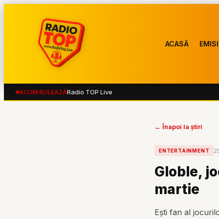
ACASĂ
EMISI
Radio TOP Live
ACUM RULEAZĂ
← Înapoi la știri
2
ENTERTAINMENT
Globle, jo
martie
Ești fan al jocuri