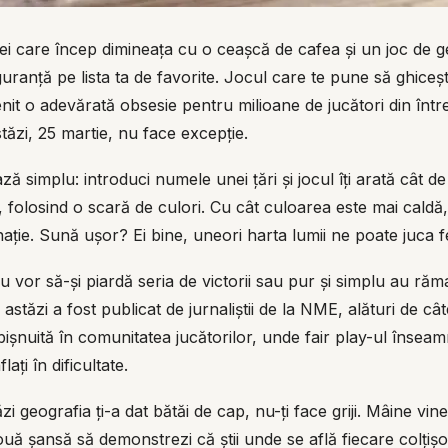
cei care încep dimineața cu o ceașcă de cafea și un joc de g
uranță pe lista ta de favorite. Jocul care te pune să ghiceșt
enit o adevărată obsesie pentru milioane de jucători din într
ăzi, 25 martie, nu face excepție.
ă simplu: introduci numele unei țări și jocul îți arată cât d
 folosind o scară de culori. Cu cât culoarea este mai caldă, 
ație. Sună ușor? Ei bine, uneori harta lumii ne poate juca f
 vor să-și piardă seria de victorii sau pur și simplu au răma
astăzi a fost publicat de jurnaliștii de la NME, alături de câtev
bișnuită în comunitatea jucătorilor, unde fair play-ul înseam
lați în dificultate.
i geografia ți-a dat bătăi de cap, nu-ți face griji. Mâine vi
uă șansă să demonstrezi că știi unde se află fiecare colțișor