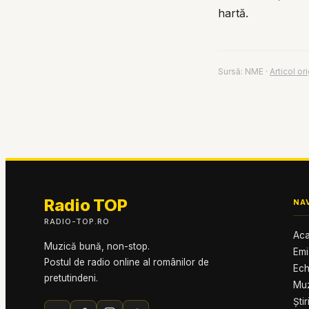
hartă.
Sursă:
NME
·
Articol or
Radio TOP
NA
RADIO-TOP.RO
Ac
Muzică bună, non-stop.
Emi
Postul de radio online al românilor de
Ech
pretutindeni.
Mu
Știr