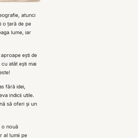
eografie, atunci
i o țară de pe
eaga lume, iar
e aproape ești de
cu atât ești mai
este!
s fără idei,
a indicii utile.
nă să oferi și un
ne o nouă
 al lumii pe