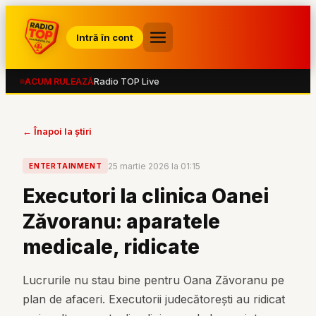
Intră în cont
Radio TOP Live
ACUM RULEAZĂ
← Înapoi la știri
25 martie 2026 la 01:15
ENTERTAINMENT
Executori la clinica Oanei
Zăvoranu: aparatele
medicale, ridicate
Lucrurile nu stau bine pentru Oana Zăvoranu pe
plan de afaceri. Executorii judecătorești au ridicat