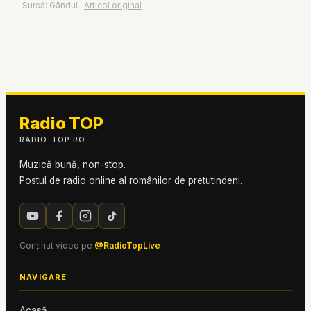
Sursă:
Gândul
·
Articol original
Radio TOP
RADIO-TOP.RO
Muzică bună, non-stop.
Postul de radio online al românilor de pretutindeni.
Conținut video pe
@RadioTopLive
NAVIGARE
Acasă