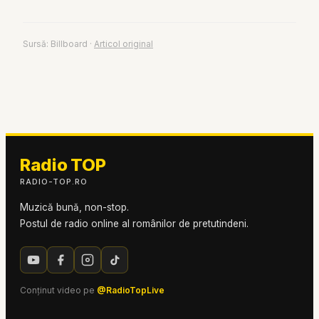
Sursă:
Billboard
·
Articol original
Radio TOP
RADIO-TOP.RO
Muzică bună, non-stop.
Postul de radio online al românilor de pretutindeni.
Conținut video pe
@RadioTopLive