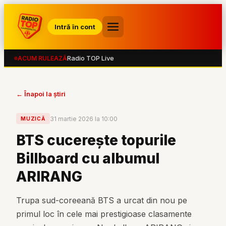
Intră în cont
Radio TOP Live
ACUM RULEAZĂ
← Înapoi la știri
31 martie 2026 la 10:00
MUZICĂ
BTS cucerește topurile
Billboard cu albumul
ARIRANG
Trupa sud-coreeană BTS a urcat din nou pe
primul loc în cele mai prestigioase clasamente