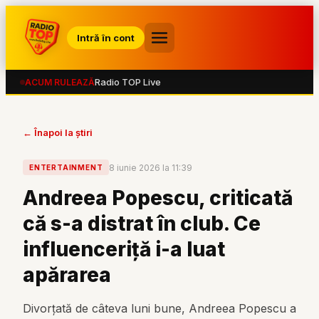
Intră în cont
Radio TOP Live
ACUM RULEAZĂ
← Înapoi la știri
8 iunie 2026 la 11:39
ENTERTAINMENT
Andreea Popescu, criticată
că s-a distrat în club. Ce
influenceriță i-a luat
apărarea
Divorțată de câteva luni bune, Andreea Popescu a