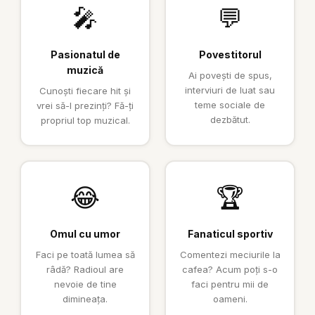
🎤
💬
Pasionatul de
Povestitorul
muzică
Ai povești de spus,
interviuri de luat sau
Cunoști fiecare hit și
teme sociale de
vrei să-l prezinți? Fă-ți
dezbătut.
propriul top muzical.
😂
🏆
Omul cu umor
Fanaticul sportiv
Faci pe toată lumea să
Comentezi meciurile la
râdă? Radioul are
cafea? Acum poți s-o
nevoie de tine
faci pentru mii de
dimineața.
oameni.