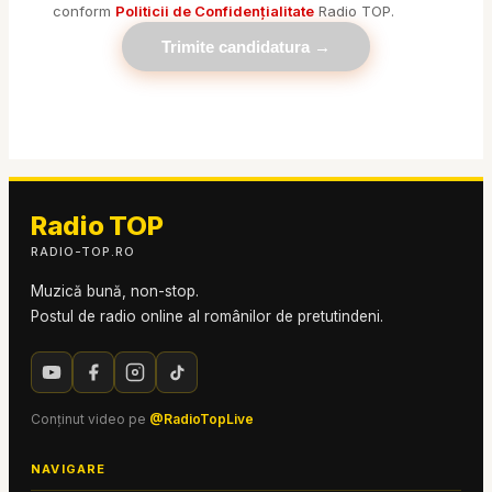
conform
Politicii de Confidențialitate
Radio TOP.
Trimite candidatura →
Radio TOP
RADIO-TOP.RO
Muzică bună, non-stop.
Postul de radio online al românilor de pretutindeni.
Conținut video pe
@RadioTopLive
NAVIGARE