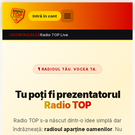
Intră în cont
Radio TOP Live
ACUM RULEAZĂ
🎙️ RADIOUL TĂU. VOCEA TA.
Tu poți fi prezentatorul
Radio TOP
Radio TOP s-a născut dintr-o idee simplă dar
îndrăzneață:
radioul aparține oamenilor
. Nu