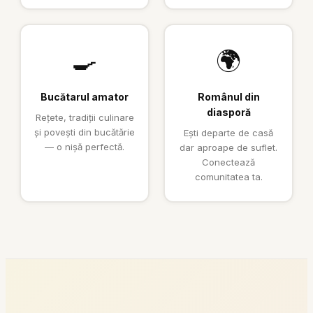
🍳
🌍
Bucătarul amator
Românul din
diasporă
Rețete, tradiții culinare
și povești din bucătărie
Ești departe de casă
— o nișă perfectă.
dar aproape de suflet.
Conectează
comunitatea ta.